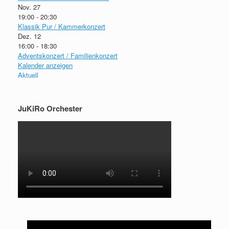
Nov.
27
19:00
-
20:30
Klassik Pur / Kammerkonzert
Dez.
12
16:00
-
18:30
Adventskonzert / Familienkonzert
Kalender anzeigen
Aktuell
JuKiRo Orchester