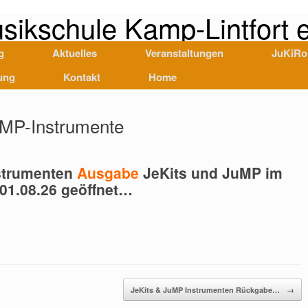
sikschule Kamp-Lintfort e
g
Aktuelles
Veranstaltungen
JuKiRo
ung
Kontakt
Home
uMP-Instrumente
strumenten
Ausgabe
JeKits und JuMP im
 01.08.26 geöffnet…
JeKits & JuMP Instrumenten Rückgabe…
→