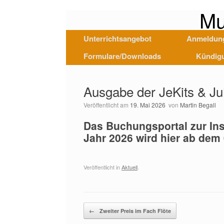
Mu
Unterrichtsangebot
Anmeldun
Formulare/Downloads
Kündig
Ausgabe der JeKits & J
Veröffentlicht am
19. Mai 2026
von
Martin Begall
Das Buchungsportal zur In
Jahr 2026 wird hier ab dem
Veröffentlicht in
Aktuell
.
Beitragsnavigation
←
Zweiter Preis im Fach Flöte