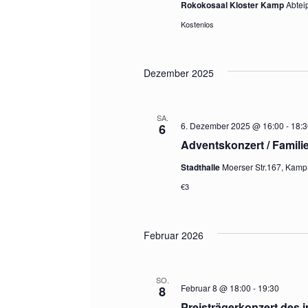
Rokokosaal Kloster Kamp
Abtei
l
Kostenlos
e
n
.
Dezember 2025
SA.
6. Dezember 2025 @ 16:00
-
18:3
6
Adventskonzert / Famili
Stadthalle
Moerser Str.167, Kamp-
€3
Februar 2026
SO.
Februar 8 @ 18:00
-
19:30
8
Preisträgerkonzert des i