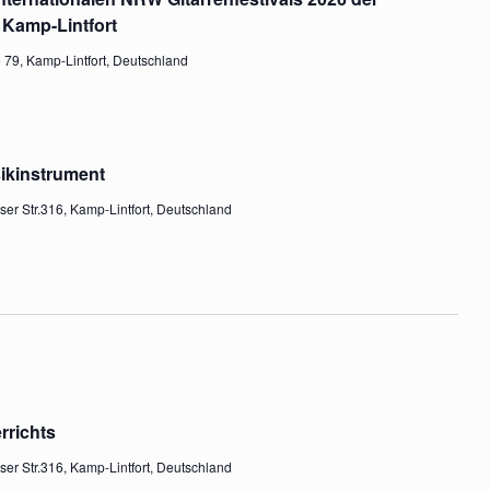
h
a
 Kamp-Lintfort
t
t
e 79, Kamp-Lintfort, Deutschland
e
i
n
o
,
n
N
a
ikinstrument
v
er Str.316, Kamp-Lintfort, Deutschland
i
g
a
t
i
o
n
rrichts
er Str.316, Kamp-Lintfort, Deutschland