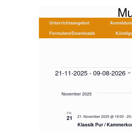
Mu
Unterrichtsangebot
Anmeldun
Formulare/Downloads
Kündig
21-11-2025
 - 
09-08-2026
Veranstaltungen
D
a
November 2025
t
u
m
FR.
w
21. November 2025 @ 19:00
-
20
21
ä
Klassik Pur / Kammerko
h